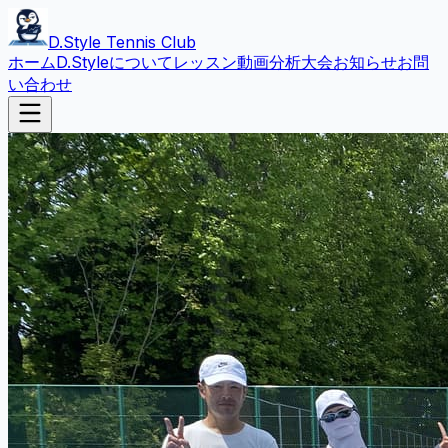
D.Style Tennis Club
ホーム
D.Styleについて
レッスン
動画分析
大会
お知らせ
お問
い合わせ